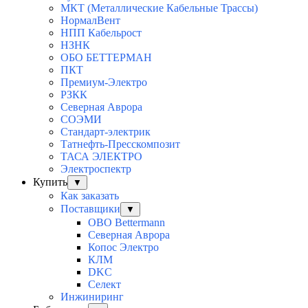
МКТ (Металлические Кабельные Трассы)
НормалВент
НПП Кабельрост
НЗНК
ОБО БЕТТЕРМАН
ПКТ
Премиум-Электро
РЗКК
Северная Аврора
СОЭМИ
Стандарт-электрик
Татнефть-Пресскомпозит
ТАСА ЭЛЕКТРО
Электроспектр
Купить
▼
Как заказать
Поставщики
▼
OBO Bettermann
Северная Аврора
Копос Электро
КЛМ
DKC
Селект
Инжиниринг