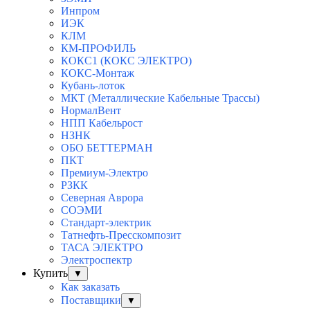
Инпром
ИЭК
КЛМ
КМ-ПРОФИЛЬ
КОКС1 (КОКС ЭЛЕКТРО)
КОКС-Монтаж
Кубань-лоток
МКТ (Металлические Кабельные Трассы)
НормалВент
НПП Кабельрост
НЗНК
ОБО БЕТТЕРМАН
ПКТ
Премиум-Электро
РЗКК
Северная Аврора
СОЭМИ
Стандарт-электрик
Татнефть-Пресскомпозит
ТАСА ЭЛЕКТРО
Электроспектр
Купить
▼
Как заказать
Поставщики
▼