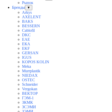
Рынок
Бренды
▼
Arkys
AXELENT
BAKS
BESSERN
Cablofil
DKC
EAE
ЕКА
EKF
GERSAN
IGUS
KOPOS KOLIN
Meka
Murrplastik
NIEDAX
OSTEC
Schneider
Vergokan
ВЕКТОР
ГЭМ-1
ЗКМК
ЗСЭМИ
ЗЭМИ