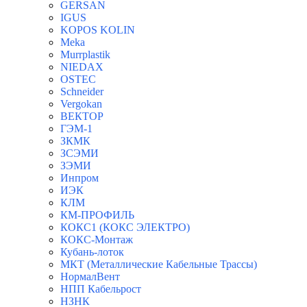
GERSAN
IGUS
KOPOS KOLIN
Meka
Murrplastik
NIEDAX
OSTEC
Schneider
Vergokan
ВЕКТОР
ГЭМ-1
ЗКМК
ЗСЭМИ
ЗЭМИ
Инпром
ИЭК
КЛМ
КМ-ПРОФИЛЬ
КОКС1 (КОКС ЭЛЕКТРО)
КОКС-Монтаж
Кубань-лоток
МКТ (Металлические Кабельные Трассы)
НормалВент
НПП Кабельрост
НЗНК