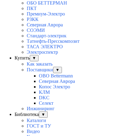
ОБО БЕТТЕРМАН
ПКТ
Премиум-Электро
РЗКК
Северная Аврора
СОЭМИ
Стандарт-электрик
Татнефть-Пресскомпозит
ТАСА ЭЛЕКТРО
Электроспектр
Купить
▼
Как заказать
Поставщики
▼
OBO Bettermann
Северная Аврора
Копос Электро
КЛМ
DKC
Селект
Инжиниринг
Библиотека
▼
Каталоги
ГОСТ и ТУ
Видео