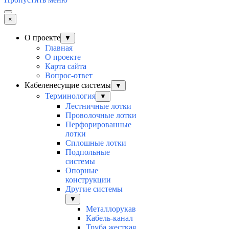
×
О проекте
▼
Главная
О проекте
Карта сайта
Вопрос-ответ
Кабеленесущие системы
▼
Терминология
▼
Лестничные лотки
Проволочные лотки
Перфорированные
лотки
Сплошные лотки
Подпольные
системы
Опорные
конструкции
Другие системы
▼
Металлорукав
Кабель-канал
Труба жесткая